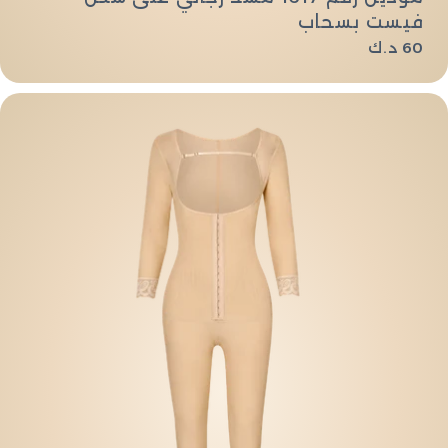
فيست بسحاب
السعر
60 د.ك
العادي