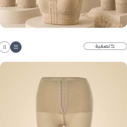
ج
م
تصفية
ي
ع
: