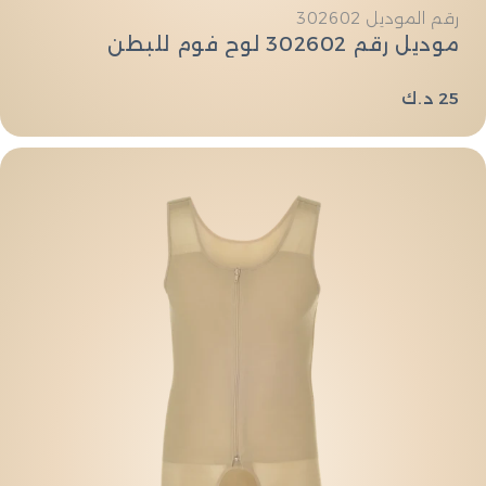
النوع:
رقم الموديل 302602
موديل رقم 302602 لوح فوم للبطن
السعر
25 د.ك
العادي