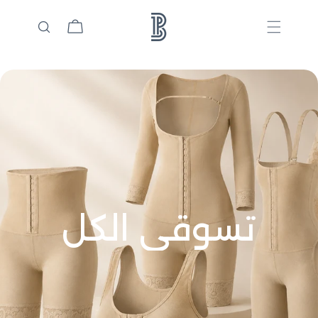
السلة
ا
تسوقي الكل
ل
ت