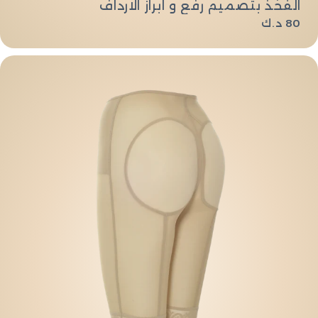
الفخذ بتصميم رفع و ابراز الارداف
السعر
80 د.ك
العادي