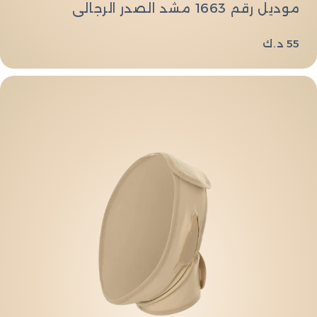
موديل رقم 1663 مشد الصدر الرجالي
السعر
55 د.ك
العادي