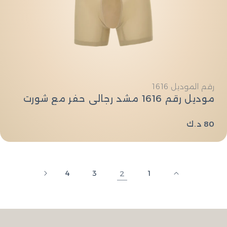
النوع:
رقم الموديل 1616
موديل رقم 1616 مشد رجالي حفر مع شورت
السعر
80 د.ك
العادي
4
3
2
1