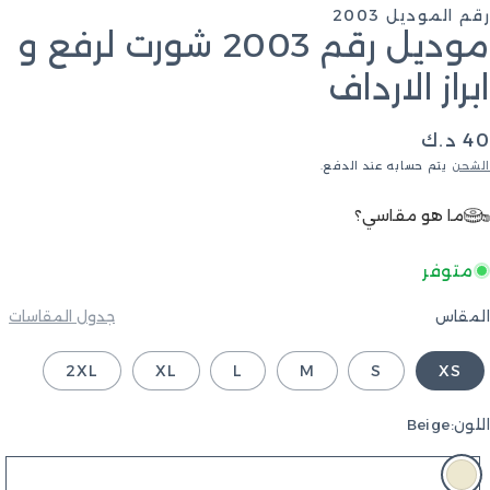
في
 الموديل 2003
النافذة
موديل رقم 2003 شورت لرفع و
المنبثق
راز الارداف
سعر
.ك
عادي
حن
يتم حسابه عند الدفع.
ما هو مقاسي؟
متوفر
مقاس
جدول المقاسات
2XL
XL
L
M
S
XS
ون:
Beige